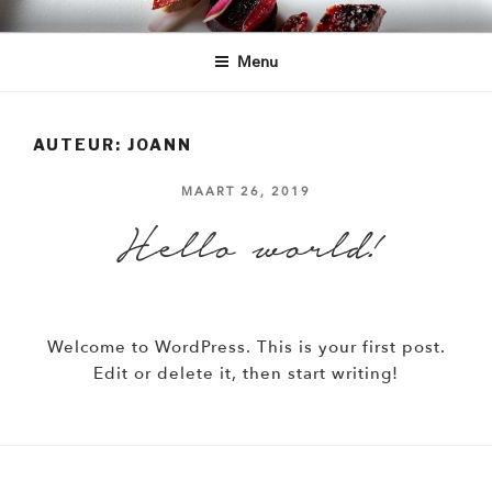
Naar
RESTAURANT JOANN
de
ENSCHEDE
Menu
inhoud
springen
AUTEUR:
JOANN
GEPLAATST
MAART 26, 2019
OP
Hello world!
Welcome to WordPress. This is your first post.
Edit or delete it, then start writing!