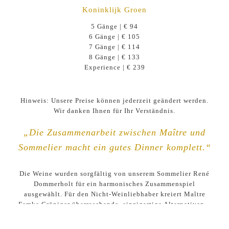
Koninklijk Groen
5 Gänge | € 94
6 Gänge | € 105
7 Gänge | € 114
8 Gänge | € 133
Experience | € 239
Hinweis: Unsere Preise können jederzeit geändert werden.
Wir danken Ihnen für Ihr Verständnis.
„Die Zusammenarbeit zwischen Maître und
Sommelier macht ein gutes Dinner komplett.“
Die Weine wurden sorgfältig von unserem Sommelier René
Dommerholt für ein harmonisches Zusammenspiel
ausgewählt. Für den Nicht-Weinliebhaber kreiert Maître
Femke Gröniger überraschende, einzigartige Alternativen –
von Säften und Cocktails bis hin zu Infusionen –, sodass
jeder ein besonderes Erlebnis genießen kann.